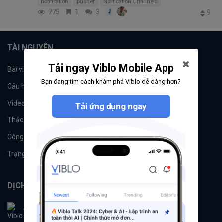
notification
pusher
Notification Channels
775
1
3
9
TÀI NGUYÊN
Tải ngay Viblo Mobile App
Bài viết
Tổ chức
Bạn đang tìm cách khám phá Viblo dễ dàng hơn?
Câu hỏi
Tags
Videos
Tác giả
Tải ứng dụng ngay
Thảo luận
Đề xuất hệ thống
Công cụ
Machine Learning
Trạng thái hệ thống
DỊCH VỤ
Viblo