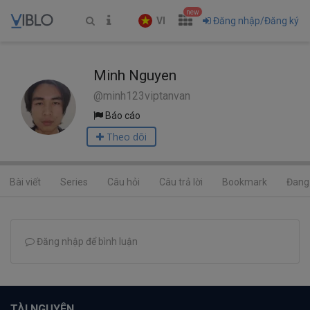
new
VI
Đăng nhập/Đăng ký
Minh Nguyen
@minh123viptanvan
Báo cáo
Theo dõi
Bài viết
Series
Câu hỏi
Câu trả lời
Bookmark
Đang 
Đăng nhập để bình luận
TÀI NGUYÊN