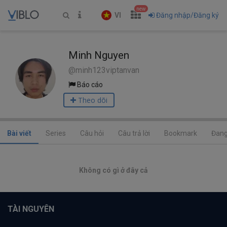
new
VI
Đăng nhập/Đăng ký
Minh Nguyen
@minh123viptanvan
Báo cáo
Theo dõi
Bài viết
Series
Câu hỏi
Câu trả lời
Bookmark
Đang
Không có gì ở đây cả
TÀI NGUYÊN