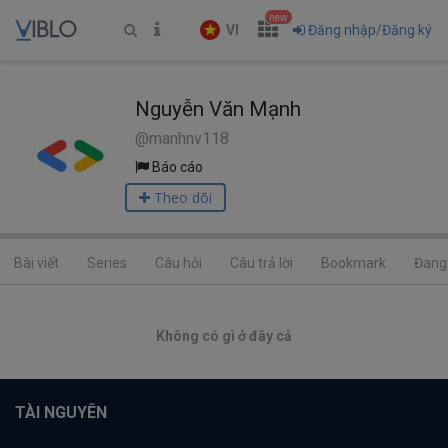
new
VI
Đăng nhập/Đăng ký
Nguyễn Văn Mạnh
@manhnv118
Báo cáo
Theo dõi
Bài viết
Series
Câu hỏi
Câu trả lời
Bookmark
Đang 
Không có gì ở đây cả
TÀI NGUYÊN