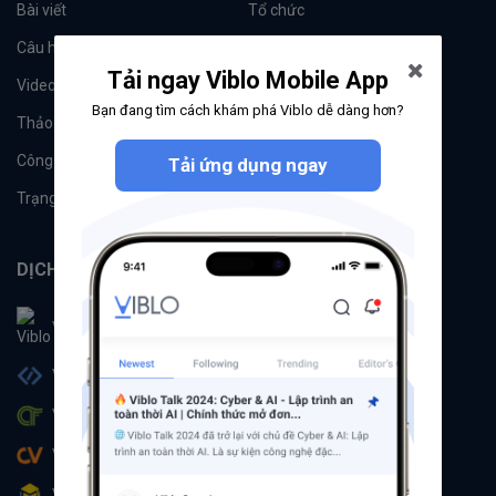
Bài viết
Tổ chức
Câu hỏi
Tags
Tải ngay Viblo Mobile App
Videos
Tác giả
Bạn đang tìm cách khám phá Viblo dễ dàng hơn?
Thảo luận
Đề xuất hệ thống
Công cụ
Machine Learning
Tải ứng dụng ngay
Trạng thái hệ thống
DỊCH VỤ
Viblo
Viblo Code
Viblo CTF
Viblo CV
Viblo Learning