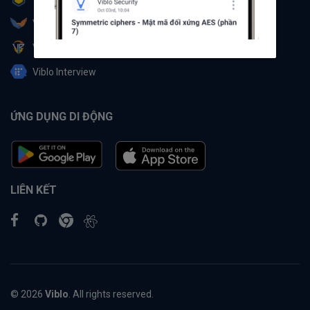
Viblo Partner
Viblo Battle
Viblo Interview
ỨNG DỤNG DI ĐỘNG
LIÊN KẾT
© 2026
Viblo
. All rights reserved.