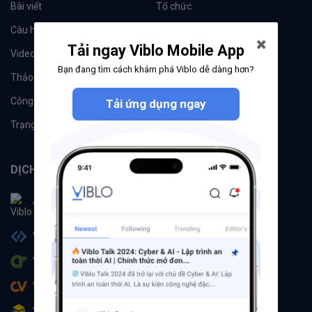
Bài viết
Tổ chức
Câu hỏi
Tags
Tải ngay Viblo Mobile App
Videos
Tác giả
Bạn đang tìm cách khám phá Viblo dễ dàng hơn?
Thảo luận
Đề xuất hệ thống
Công cụ
Machine Learning
Tải ứng dụng ngay
Trạng thái hệ thống
DỊCH VỤ
Viblo
Viblo Code
Viblo CTF
Viblo CV
Viblo Learning