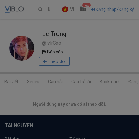
new
VI
Đăng nhập/Đăng ký
Le Trung
@lvlrCao
Báo cáo
Theo dõi
Bài viết
Series
Câu hỏi
Câu trả lời
Bookmark
Đang 
Người dùng này chưa có ai theo dõi.
TÀI NGUYÊN