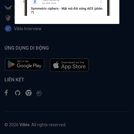
Viblo Partner
Viblo Battle
Viblo Interview
ỨNG DỤNG DI ĐỘNG
LIÊN KẾT
© 2026
Viblo
. All rights reserved.