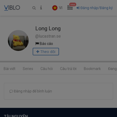
new
VI
Đăng nhập/Đăng ký
Long Long
@lucastran.se
Báo cáo
Theo dõi
Bài viết
Series
Câu hỏi
Câu trả lời
Bookmark
Đang 
Đăng nhập để bình luận
TÀI NGUYÊN