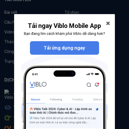
Bài viết
Tổ chức
Câu hỏi
Tags
Tải ngay Viblo Mobile App
Videos
Tác giả
Bạn đang tìm cách khám phá Viblo dễ dàng hơn?
Thảo luận
Đề xuất hệ thống
Tải ứng dụng ngay
Công cụ
Machine Learning
Trạng thái hệ thống
DỊCH VỤ
Viblo
Viblo Code
Viblo CTF
Viblo CV