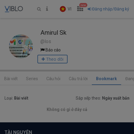
new
VI
Đăng nhập/Đăng ký
Amirul Sk
@los
Báo cáo
Theo dõi
Bài viết
Series
Câu hỏi
Câu trả lời
Bookmark
Đang
Loại:
Bài viết
Sắp xếp theo:
Ngày xuất bản
Không có gì ở đây cả
TÀI NGUYÊN