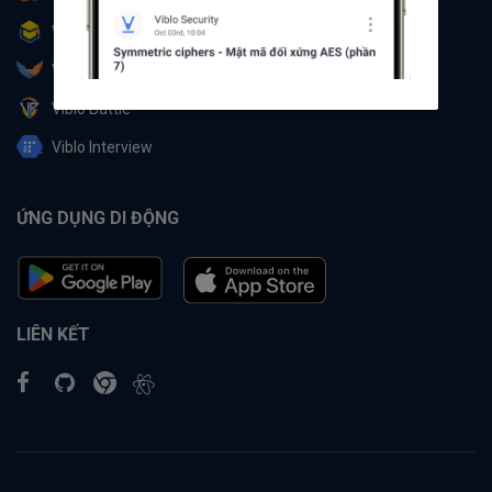
Viblo Learning
Viblo Partner
Viblo Battle
Viblo Interview
ỨNG DỤNG DI ĐỘNG
LIÊN KẾT