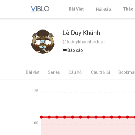
Bài Viết
Thảo 
Hỏi Đáp
Lê Duy Khánh
@leduykhanhhedspi
Báo cáo
Bài viết
Series
Câu hỏi
Câu trả lời
Bookma
125
100