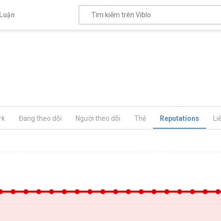
Luận
rk
Đang theo dõi
Người theo dõi
Thẻ
Reputations
Li