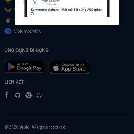
Viblo Partner
Viblo Battle
Viblo Interview
ỨNG DỤNG DI ĐỘNG
LIÊN KẾT
© 2026
Viblo
. All rights reserved.