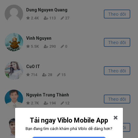
Dung Nguyen Quang
Theo dõi
2.4K
113
27
Vinh Nguyen
Theo dõi
5.5K
290
0
CuO IT
Theo dõi
714
28
15
Nguyễn Trung Thành
Theo dõi
2.7K
194
12
Tải ngay Viblo Mobile App
Ho Van Tuan
Theo dõi
Bạn đang tìm cách khám phá Viblo dễ dàng hơn?
2.7K
155
8