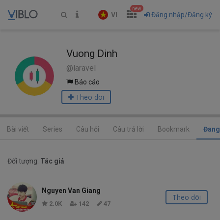
new
VI
Đăng nhập/Đăng ký
Vuong Dinh
@laravel
Báo cáo
Theo dõi
Bài viết
Series
Câu hỏi
Câu trả lời
Bookmark
Đang
Đối tượng:
Tác giả
Nguyen Van Giang
Theo dõi
2.0K
142
47