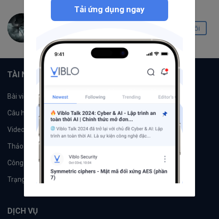
Tải ứng dụng ngay
Mr D
Theo dõi
1.0K
44
21
TÀI NGUYÊN
Bài viết
Tổ chức
Câu hỏi
Tags
Videos
Tác giả
Thảo luận
Đề xuất hệ thống
Công cụ
Machine Learning
Trạng thái hệ thống
DỊCH VỤ