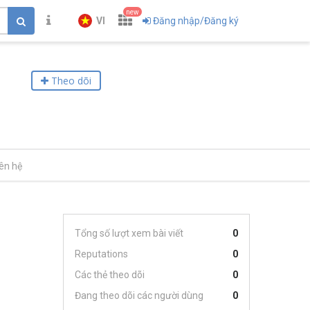
new
VI
Đăng nhập/Đăng ký
Theo dõi
iên hệ
Tổng số lượt xem bài viết
0
Reputations
0
Các thẻ theo dõi
0
Đang theo dõi các người dùng
0