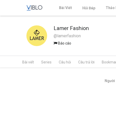
Bài Viết
Thảo 
Hỏi Đáp
Lamer Fashion
@lamerfashion
Báo cáo
Bài viết
Series
Câu hỏi
Câu trả lời
Bookma
Người 