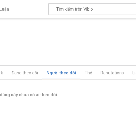
Luận
rk
Đang theo dõi
Người theo dõi
Thẻ
Reputations
L
dùng này chưa có ai theo dõi.