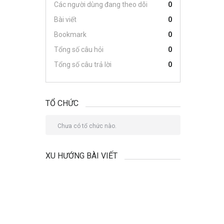
Các người dùng đang theo dõi
0
Bài viết
0
Bookmark
0
Tổng số câu hỏi
0
Tổng số câu trả lời
0
TỔ CHỨC
Chưa có tổ chức nào.
XU HƯỚNG BÀI VIẾT