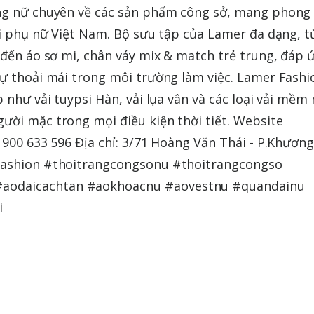
ang nữ chuyên về các sản phẩm công sở, mang phong
ới phụ nữ Việt Nam. Bộ sưu tập của Lamer đa dạng, t
 đến áo sơ mi, chân váy mix & match trẻ trung, đáp 
sự thoải mái trong môi trường làm việc. Lamer Fashi
 như vải tuypsi Hàn, vải lụa vân và các loại vải mềm 
ười mặc trong mọi điều kiện thời tiết. Website
1900 633 596 Địa chỉ: 3/71 Hoàng Văn Thái - P.Khươn
rfashion #thoitrangcongsonu #thoitrangcongso
aodaicachtan #aokhoacnu #aovestnu #quandainu
i