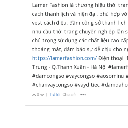
Lamer Fashion là thương hiệu thời tr
cách thanh lịch và hiện đại, phù hợp v
vest cách điệu, đầm công sở thanh lịch
nhu cầu thời trang chuyên nghiệp lẫn 
chú trọng sử dụng các chất liệu cao cấp
thoáng mát, đảm bảo sự dễ chịu cho ng
https://lamerfashion.com/
Điện thoại: 
Trung - Q.Thanh Xuân - Hà Nội #lame
#damcongso #vaycongso #aosominu #
#chanvaycongso #vayditiec #damdaho
0
|
Trả lời
Chia sẻ