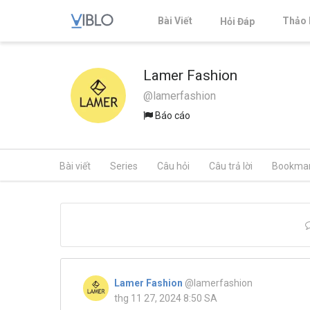
Bài Viết
Thảo 
Hỏi Đáp
Lamer Fashion
@lamerfashion
Báo cáo
Bài viết
Series
Câu hỏi
Câu trả lời
Bookma
Lamer Fashion
@lamerfashion
thg 11 27, 2024 8:50 SA