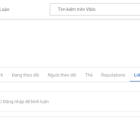
Luận
rk
Đang theo dõi
Người theo dõi
Thẻ
Reputations
Li
Đăng nhập để bình luận