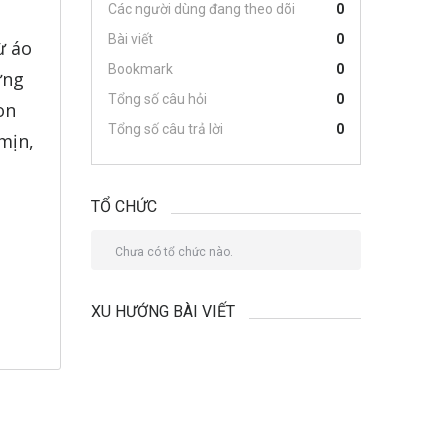
Các người dùng đang theo dõi
0
Bài viết
0
ừ áo
Bookmark
0
ứng
Tổng số câu hỏi
0
on
Tổng số câu trả lời
0
mịn,
g
TỔ CHỨC
Chưa có tổ chức nào.
XU HƯỚNG BÀI VIẾT