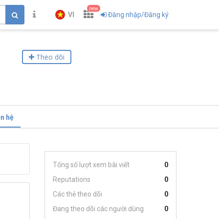
new
VI
Đăng nhập/Đăng ký
Theo dõi
ên hệ
Tổng số lượt xem bài viết
0
Reputations
0
Các thẻ theo dõi
0
Đang theo dõi các người dùng
0