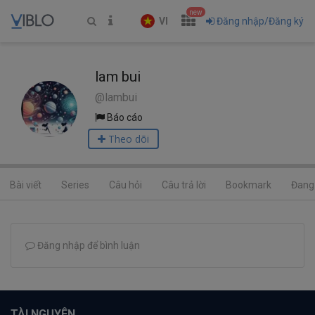
new
VI
Đăng nhập/Đăng ký
lam bui
@lambui
Báo cáo
Theo dõi
Bài viết
Series
Câu hỏi
Câu trả lời
Bookmark
Đang 
Đăng nhập để bình luận
TÀI NGUYÊN