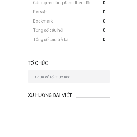
Các người dùng đang theo dõi
0
Bài viết
0
Bookmark
0
Tổng số câu hỏi
0
Tổng số câu trả lời
0
TỔ CHỨC
Chưa có tổ chức nào.
XU HƯỚNG BÀI VIẾT