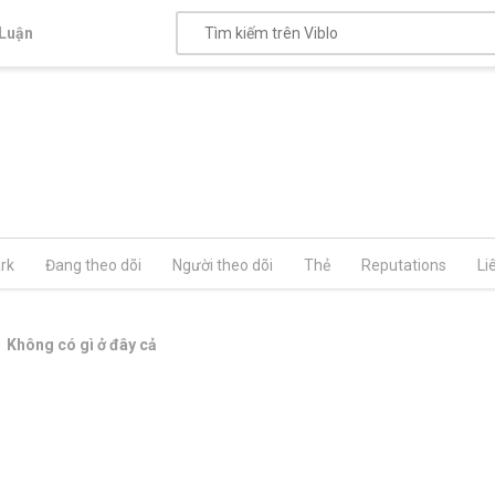
Luận
rk
Đang theo dõi
Người theo dõi
Thẻ
Reputations
Li
Không có gì ở đây cả