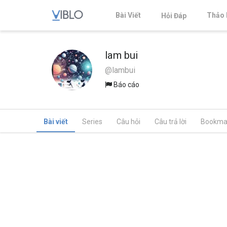
Bài Viết
Thảo 
Hỏi Đáp
lam bui
@lambui
Báo cáo
Bài viết
Series
Câu hỏi
Câu trả lời
Bookma