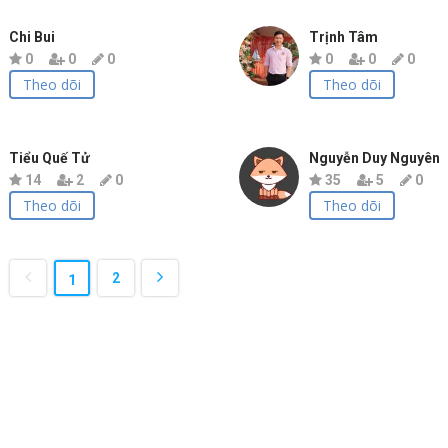
Chi Bui
Trịnh Tâm
0
0
0
0
0
0
Theo dõi
Theo dõi
Tiểu Quế Tử
Nguyễn Duy Nguyên
14
2
0
35
5
0
Theo dõi
Theo dõi
2
1