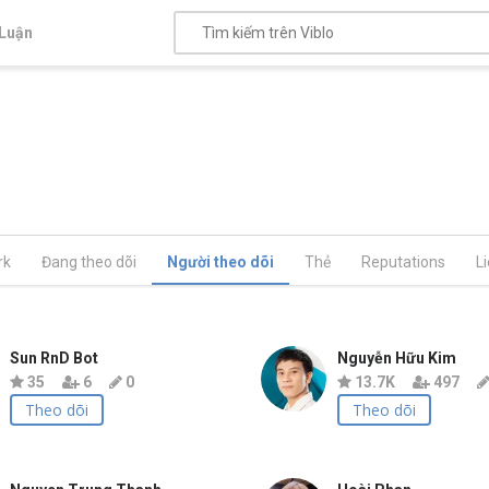
Luận
rk
Đang theo dõi
Người theo dõi
Thẻ
Reputations
L
Sun RnD Bot
Nguyễn Hữu Kim
35
6
0
13.7K
497
Theo dõi
Theo dõi