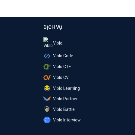
DỊCH VỤ
Viblo
Viblo Code
Viblo CTF
Viblo CV
Viblo Learning
Viblo Partner
Viblo Battle
Viblo Interview