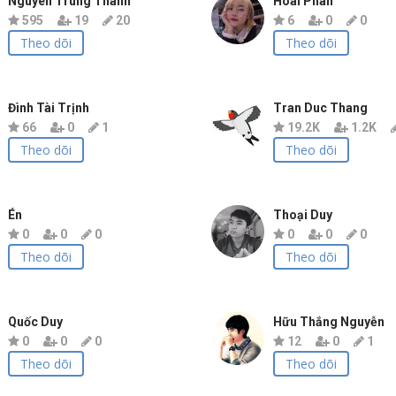
Nguyen Trung Thanh
Hoài Phan
595
19
20
6
0
0
Theo dõi
Theo dõi
Đình Tài Trịnh
Tran Duc Thang
66
0
1
19.2K
1.2K
Theo dõi
Theo dõi
Én
Thoại Duy
0
0
0
0
0
0
Theo dõi
Theo dõi
Quốc Duy
Hữu Thắng Nguyễn
0
0
0
12
0
1
Theo dõi
Theo dõi