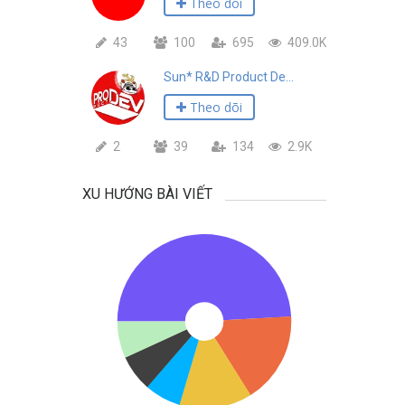
Theo dõi
43
100
695
409.0K
Sun* R&D Product Development
Theo dõi
2
39
134
2.9K
XU HƯỚNG BÀI VIẾT