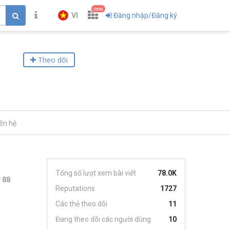
new
VI
Đăng nhập/Đăng ký
Theo dõi
iên hệ
Tổng số lượt xem bài viết
78.0K
88
Reputations
1727
Các thẻ theo dõi
11
Đang theo dõi các người dùng
10