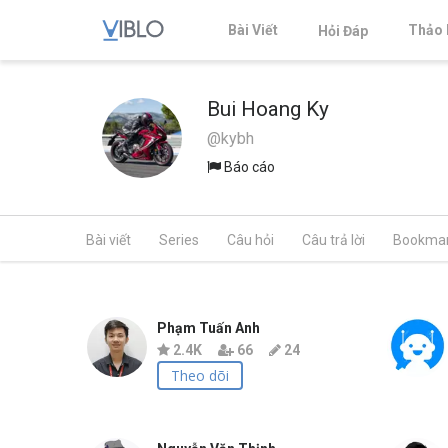
Bài Viết
Thảo 
Hỏi Đáp
Bui Hoang Ky
@kybh
Báo cáo
Bài viết
Series
Câu hỏi
Câu trả lời
Bookma
Phạm Tuấn Anh
2.4K
66
24
Theo dõi