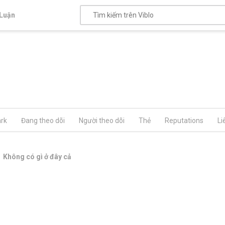
Luận
rk
Đang theo dõi
Người theo dõi
Thẻ
Reputations
Li
Không có gì ở đây cả