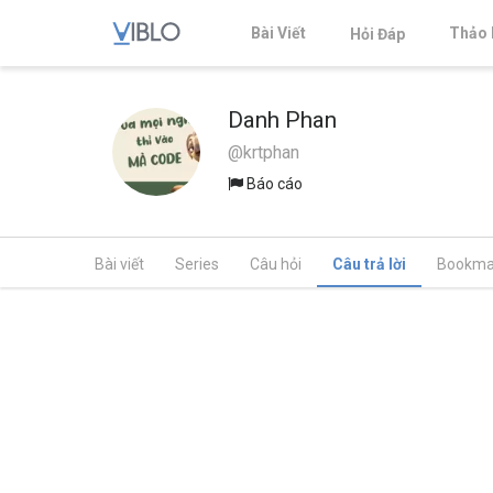
Bài Viết
Thảo 
Hỏi Đáp
Danh Phan
@krtphan
Báo cáo
Bài viết
Series
Câu hỏi
Câu trả lời
Bookma