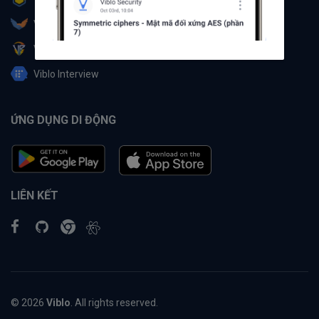
Viblo Partner
Viblo Battle
Viblo Interview
ỨNG DỤNG DI ĐỘNG
LIÊN KẾT
© 2026
Viblo
. All rights reserved.