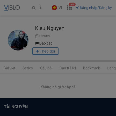
new
VI
Đăng nhập/Đăng ký
Kieu Nguyen
@kieunv
Báo cáo
Theo dõi
Bài viết
Series
Câu hỏi
Câu trả lời
Bookmark
Đang 
Không có gì ở đây cả
TÀI NGUYÊN