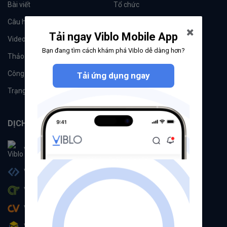
Bài viết
Tổ chức
Câu hỏi
Tags
Tải ngay Viblo Mobile App
Videos
Tác giả
Bạn đang tìm cách khám phá Viblo dễ dàng hơn?
Thảo luận
Đề xuất hệ thống
Công cụ
Machine Learning
Tải ứng dụng ngay
Trạng thái hệ thống
DỊCH VỤ
Viblo
Viblo Code
Viblo CTF
Viblo CV
Viblo Learning