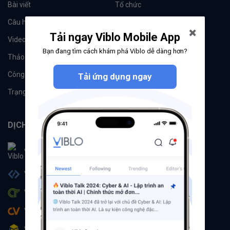
Bài viết
Tổ chức
Câu hỏi
Tags
Tải ngay Viblo Mobile App
Videos
Tác giả
Bạn đang tìm cách khám phá Viblo dễ dàng hơn?
Thảo luận
Đề xuất hệ thống
Công cụ
Machine Learning
Tải ứng dụng ngay
Trạng thái hệ thống
DỊCH VỤ
Viblo
Viblo Code
Viblo CTF
Viblo CV
Viblo Learning