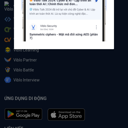
Viblo
Viblo Code
Viblo CTF
Viblo CV
Viblo Learning
Viblo Partner
Viblo Battle
Viblo Interview
ỨNG DỤNG DI ĐỘNG