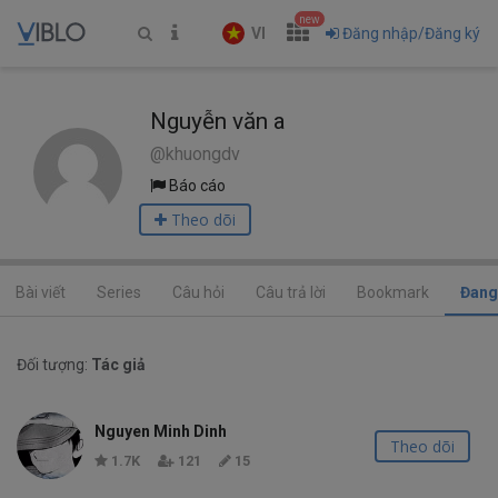
new
VI
Đăng nhập/Đăng ký
Nguyễn văn a
@khuongdv
Báo cáo
Theo dõi
Bài viết
Series
Câu hỏi
Câu trả lời
Bookmark
Đang
Đối tượng:
Tác giả
Nguyen Minh Dinh
Theo dõi
1.7K
121
15