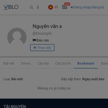
new
VI
Đăng nhập/Đăng ký
Nguyễn văn a
@khuongdv
Báo cáo
Theo dõi
Bài viết
Series
Câu hỏi
Câu trả lời
Bookmark
Đang
Loại:
Bài viết
Sắp xếp theo:
Ngày xuất bản
Không có gì ở đây cả
TÀI NGUYÊN