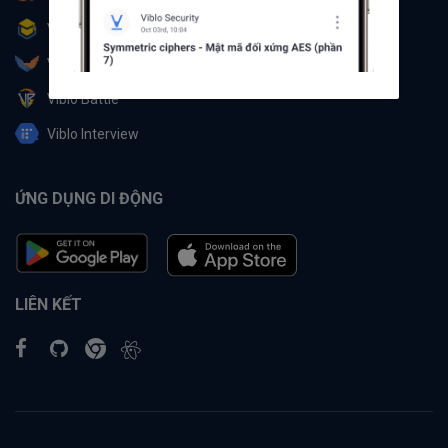
Viblo Learning
Viblo Partner
Viblo Battle
Viblo Interview
ỨNG DỤNG DI ĐỘNG
LIÊN KẾT