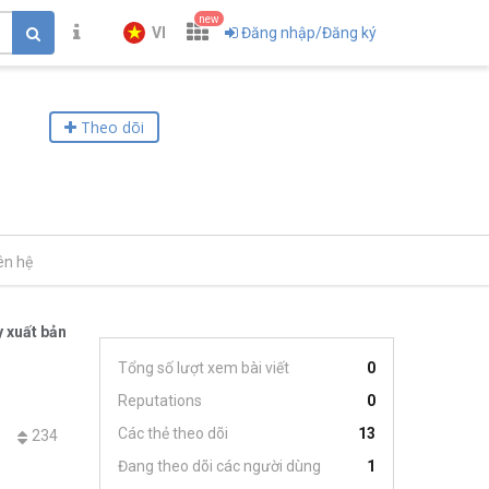
new
VI
Đăng nhập/Đăng ký
Theo dõi
ên hệ
 xuất bản
Tổng số lượt xem bài viết
0
Reputations
0
Các thẻ theo dõi
13
234
Đang theo dõi các người dùng
1