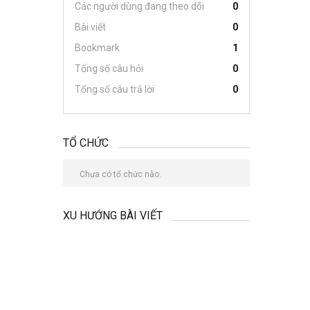
Các người dùng đang theo dõi
0
Bài viết
0
Bookmark
1
Tổng số câu hỏi
0
Tổng số câu trả lời
0
TỔ CHỨC
Chưa có tổ chức nào.
XU HƯỚNG BÀI VIẾT