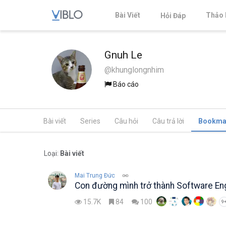
Bài Viết
Thảo 
Hỏi Đáp
Gnuh Le
@khunglongnhim
Báo cáo
Bài viết
Series
Câu hỏi
Câu trả lời
Bookma
Loại:
Bài viết
Mai Trung Đức
Con đường mình trở thành Software En
15.7K
84
100
9