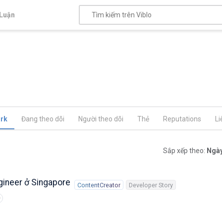
Luận
rk
Đang theo dõi
Người theo dõi
Thẻ
Reputations
Li
Sắp xếp theo:
Ngày
gineer ở Singapore
ContentCreator
Developer Story
+