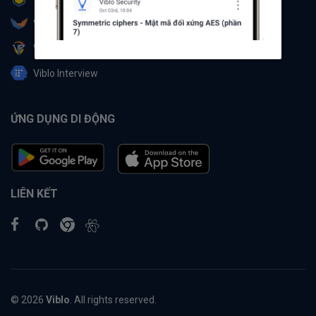
Viblo Partner
Viblo Battle
Viblo Interview
ỨNG DỤNG DI ĐỘNG
LIÊN KẾT
© 2026
Viblo
. All rights reserved.