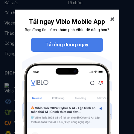
Bài viết
Tổ chức
Câu hỏi
Tags
Tải ngay Viblo Mobile App
Videos
Tác giả
Bạn đang tìm cách khám phá Viblo dễ dàng hơn?
Thảo luận
Đề xuất hệ thống
Công cụ
Machine Learning
Tải ứng dụng ngay
Trạng thái hệ thống
DỊCH VỤ
Viblo
Viblo Code
Viblo CTF
Viblo CV
Viblo Learning