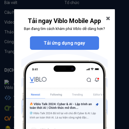
Bài viết
Tổ chức
Câu hỏi
Tags
Tải ngay Viblo Mobile App
Videos
Tác giả
Bạn đang tìm cách khám phá Viblo dễ dàng hơn?
Thảo luận
Đề xuất hệ thống
Công cụ
Machine Learning
Tải ứng dụng ngay
Trạng thái hệ thống
DỊCH VỤ
Viblo
Viblo Code
Viblo CTF
Viblo CV
Viblo Learning