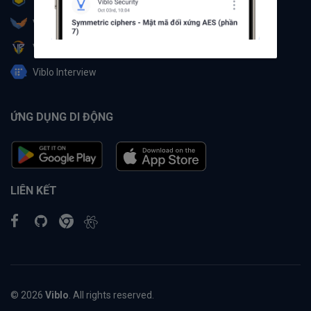
Viblo Partner
Viblo Battle
Viblo Interview
ỨNG DỤNG DI ĐỘNG
LIÊN KẾT
© 2026
Viblo
. All rights reserved.