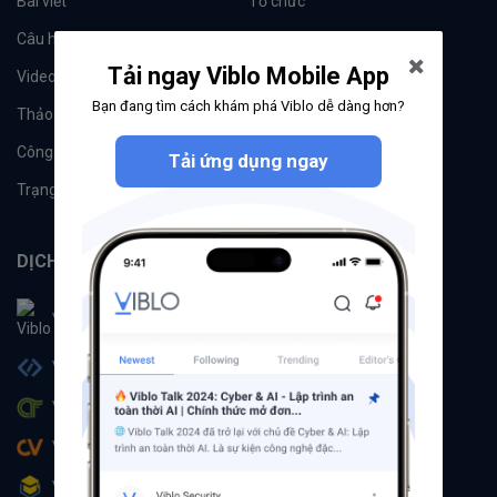
Bài viết
Tổ chức
Câu hỏi
Tags
Tải ngay Viblo Mobile App
Videos
Tác giả
Bạn đang tìm cách khám phá Viblo dễ dàng hơn?
Thảo luận
Đề xuất hệ thống
Công cụ
Machine Learning
Tải ứng dụng ngay
Trạng thái hệ thống
DỊCH VỤ
Viblo
Viblo Code
Viblo CTF
Viblo CV
Viblo Learning