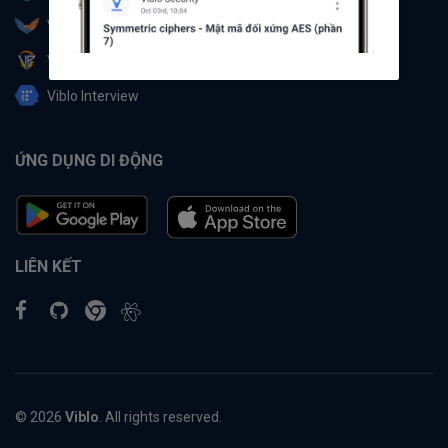
Viblo Partner
Viblo Battle
Viblo Interview
ỨNG DỤNG DI ĐỘNG
LIÊN KẾT
© 2026
Viblo
. All rights reserved.