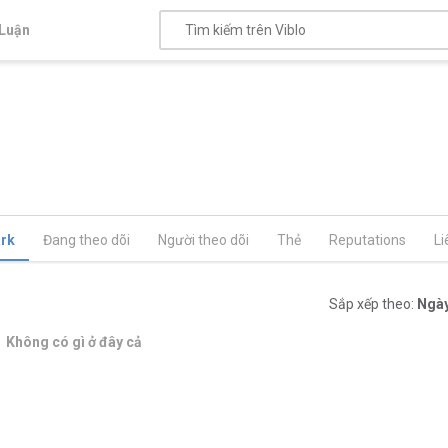
Luận
rk
Đang theo dõi
Người theo dõi
Thẻ
Reputations
Li
Sắp xếp theo:
Ngày
Không có gì ở đây cả