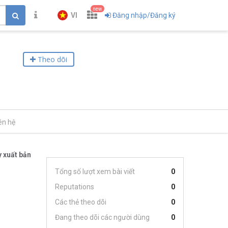
new
VI
Đăng nhập/Đăng ký
Theo dõi
ên hệ
 xuất bản
Tổng số lượt xem bài viết
0
Reputations
0
Các thẻ theo dõi
0
Đang theo dõi các người dùng
0