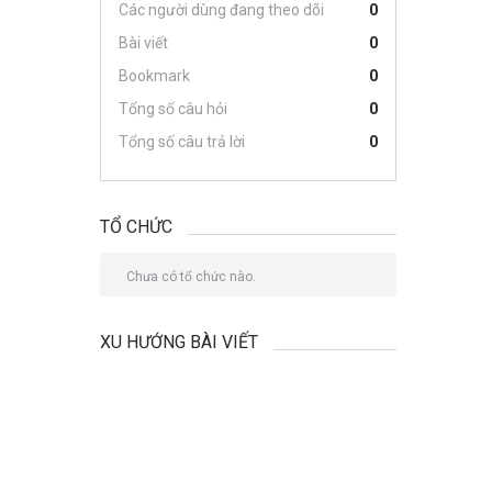
Các người dùng đang theo dõi
0
Bài viết
0
Bookmark
0
Tổng số câu hỏi
0
Tổng số câu trả lời
0
TỔ CHỨC
Chưa có tổ chức nào.
XU HƯỚNG BÀI VIẾT