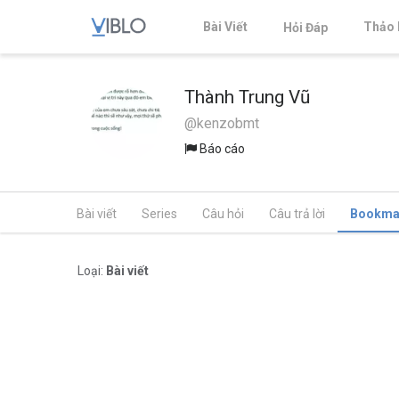
Bài Viết
Thảo 
Hỏi Đáp
Thành Trung Vũ
@kenzobmt
Báo cáo
Bài viết
Series
Câu hỏi
Câu trả lời
Bookma
Loại:
Bài viết