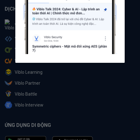
DỊCH VỤ
Viblo
Viblo Code
Viblo CTF
Viblo CV
Viblo Learning
Viblo Partner
Viblo Battle
Viblo Interview
ỨNG DỤNG DI ĐỘNG