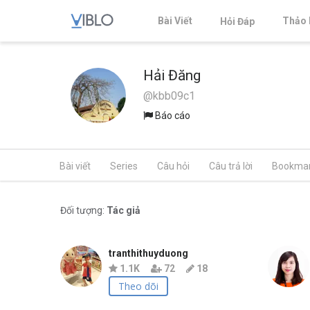
Bài Viết
Thảo 
Hỏi Đáp
Hải Đăng
@kbb09c1
Báo cáo
Bài viết
Series
Câu hỏi
Câu trả lời
Bookma
Đối tượng:
Tác giả
tranthithuyduong
1.1K
72
18
Theo dõi