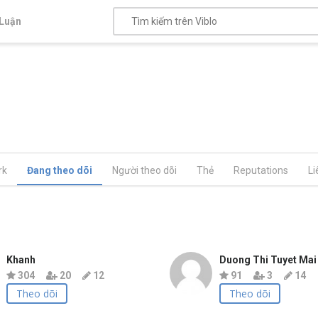
Luận
rk
Đang theo dõi
Người theo dõi
Thẻ
Reputations
Li
Khanh
Duong Thi Tuyet Mai
304
20
12
91
3
14
Theo dõi
Theo dõi