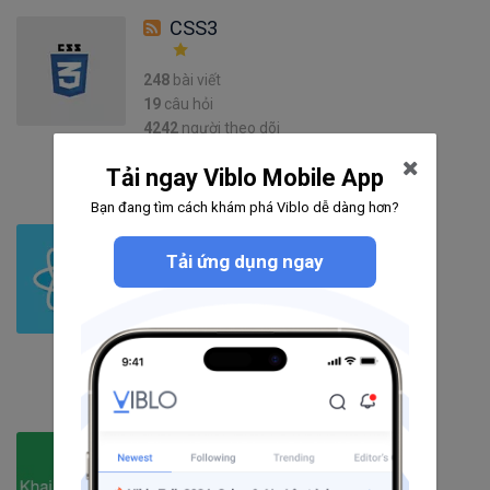
CSS3
248
bài viết
19
câu hỏi
4242
người theo dõi
Theo dõi
Tải ngay Viblo Mobile App
Bạn đang tìm cách khám phá Viblo dễ dàng hơn?
ReactJS
Tải ứng dụng ngay
1129
bài viết
80
câu hỏi
5128
người theo dõi
Theo dõi
KhaiButDauXuan
426
bài viết