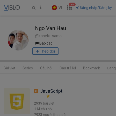
new
VI
Đăng nhập/Đăng ký
Ngo Van Hau
@kaneki-sama
Báo cáo
Theo dõi
Bài viết
Series
Câu hỏi
Câu trả lời
Bookmark
Đang 
JavaScript
2939
bài viết
114
câu hỏi
7923
người theo dõi