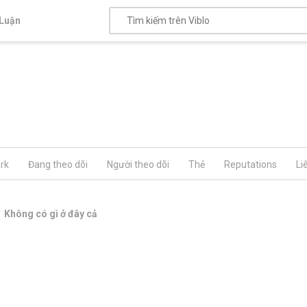
Luận
rk
Đang theo dõi
Người theo dõi
Thẻ
Reputations
Li
Không có gì ở đây cả