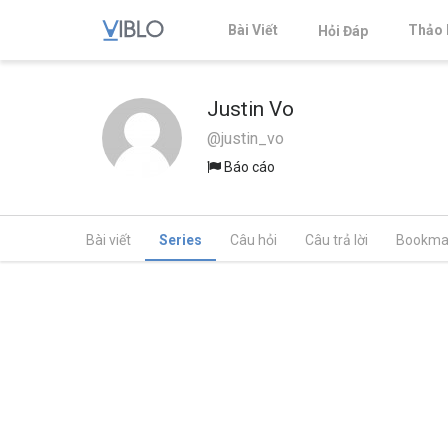
Bài Viết
Thảo 
Hỏi Đáp
Justin Vo
@justin_vo
Báo cáo
Bài viết
Series
Câu hỏi
Câu trả lời
Bookma