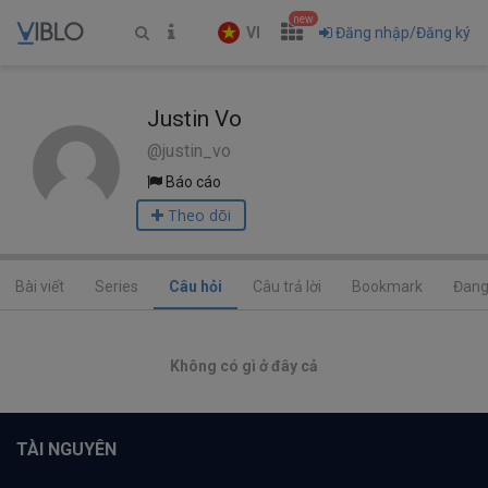
new
VI
Đăng nhập/Đăng ký
Justin Vo
@justin_vo
Báo cáo
Theo dõi
Bài viết
Series
Câu hỏi
Câu trả lời
Bookmark
Đang
Không có gì ở đây cả
TÀI NGUYÊN