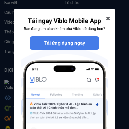
Bài viết
Tổ chức
Câu hỏi
Tags
Tải ngay Viblo Mobile App
Videos
Tác giả
Bạn đang tìm cách khám phá Viblo dễ dàng hơn?
Thảo luận
Đề xuất hệ thống
Công cụ
Machine Learning
Tải ứng dụng ngay
Trạng thái hệ thống
DỊCH VỤ
Viblo
Viblo Code
Viblo CTF
Viblo CV
Viblo Learning