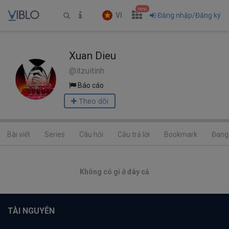
new
VI
Đăng nhập/Đăng ký
Xuan Dieu
@itzuitinh
Báo cáo
Theo dõi
Bài viết
Series
Câu hỏi
Câu trả lời
Bookmark
Đang 
Không có gì ở đây cả
TÀI NGUYÊN