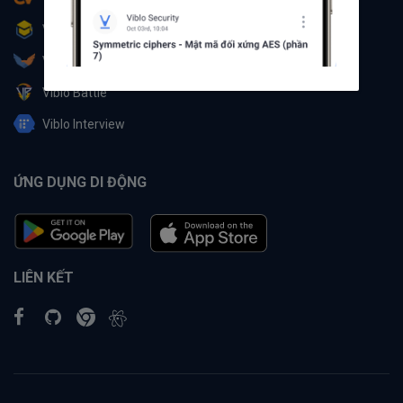
Viblo Learning
Viblo Partner
Viblo Battle
Viblo Interview
ỨNG DỤNG DI ĐỘNG
LIÊN KẾT