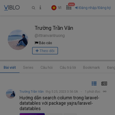
new
VI
Đăng nhập/Đăng ký
Trường Trần Văn
@ittranvantruong
Báo cáo
Theo dõi
Bài viết
Series
Câu hỏi
Câu trả lời
Bookmark
Đang
Trường Trần Văn
thg 5 25, 2023 3:56 SA
1 phút đọc
Hướng dẫn search column trong laravel-
datatables với package yajra/laravel-
datatables