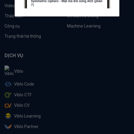
Videos
Tác giả
Thảo luận
Đề xuất hệ thống
Công cụ
Machine Learning
Trạng thái hệ thống
DỊCH VỤ
Viblo
Viblo Code
Viblo CTF
Viblo CV
Viblo Learning
Viblo Partner