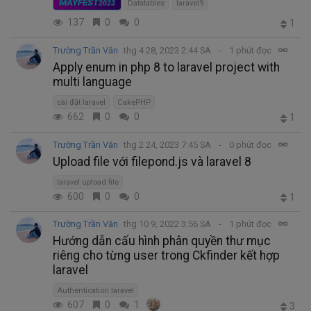
MAYFEST
2023
Datatables
laravel9
137
0
0
1
Trường Trần Văn
thg 4 28, 2023 2:44 SA
1 phút đọc
Apply enum in php 8 to laravel project with
multi language
cài đặt laravel
CakePHP
662
0
0
1
Trường Trần Văn
thg 2 24, 2023 7:45 SA
0 phút đọc
Upload file với filepond.js và laravel 8
laravel upload file
600
0
0
1
Trường Trần Văn
thg 10 9, 2022 3:56 SA
1 phút đọc
Hướng dẫn cấu hình phân quyền thư mục
riêng cho từng user trong Ckfinder kết hợp
laravel
Authentication laravel
607
0
1
3