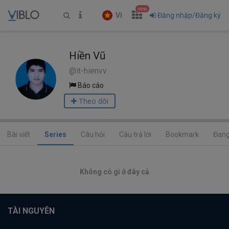
new
VI
Đăng nhập/Đăng ký
Hiền Vũ
@it-hienvv
Báo cáo
Theo dõi
Bài viết
Series
Câu hỏi
Câu trả lời
Bookmark
Đang
Không có gì ở đây cả
TÀI NGUYÊN