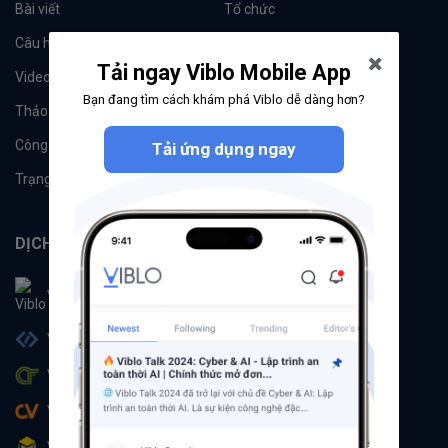
Bài viết
Tổ chức
Câu hỏi
Tags
Tải ngay Viblo Mobile App
Videos
Tác giả
Bạn đang tìm cách khám phá Viblo dễ dàng hơn?
Thảo luận
Đề xuất hệ thống
Công cụ
Machine Learning
Tải ứng dụng ngay
Trạng thái hệ thống
DỊCH VỤ
Viblo
Viblo Code
Viblo CTF
Viblo CV
Viblo Learning