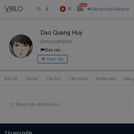
new
VI
Đăng nhập/Đăng ký
Dao Quang Huy
@huyquangdao
Báo cáo
Theo dõi
Bài viết
Series
Câu hỏi
Câu trả lời
Bookmark
Đang 
Đăng nhập để bình luận
TÀI NGUYÊN