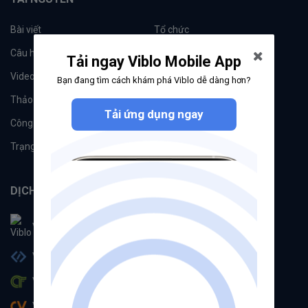
Bài viết
Tổ chức
Câu hỏi
Tags
Tải ngay Viblo Mobile App
Videos
Tác giả
Bạn đang tìm cách khám phá Viblo dễ dàng hơn?
Thảo luận
Đề xuất hệ thống
Tải ứng dụng ngay
Công cụ
Machine Learning
Trạng thái hệ thống
DỊCH VỤ
Viblo
Viblo Code
Viblo CTF
Viblo CV