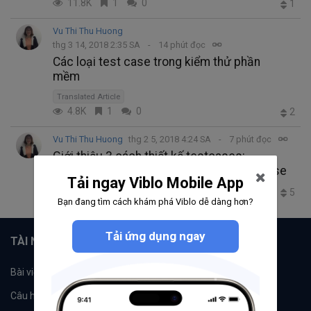
11.8K
1
0
1
Vu Thi Thu Huong
thg 3 14, 2018 2:35 SA
14 phút đọc
Các loại test case trong kiểm thử phần
mềm
Translated Article
4.8K
1
0
2
Vu Thi Thu Huong
thg 2 5, 2018 4:24 SA
7 phút đọc
Giới thiệu 3 cách thiết kế testcases:
Positive, Negative và Destructive Testcase
Tải ngay Viblo Mobile App
3.1K
4
0
5
Bạn đang tìm cách khám phá Viblo dễ dàng hơn?
Tải ứng dụng ngay
TÀI NGUYÊN
Bài viết
Tổ chức
Câu hỏi
Tags