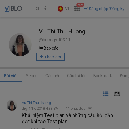
new
VI
Đăng nhập/Đăng ký
Vu Thi Thu Huong
@huongvtt0311
Báo cáo
Theo dõi
Bài viết
Series
Câu hỏi
Câu trả lời
Bookmark
Đang
Vu Thi Thu Huong
thg 4 17, 2018 4:33 SA
11 phút đọc
Khái niệm Test plan và những câu hỏi cần
đặt khi tạo Test plan