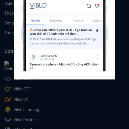
Videos
Tác giả
Thảo luận
Đề xuất hệ thống
Công cụ
Machine Learning
Trạng thái hệ thống
DỊCH VỤ
Viblo
Viblo Code
Viblo CTF
Viblo CV
Viblo Learning
Viblo Partner