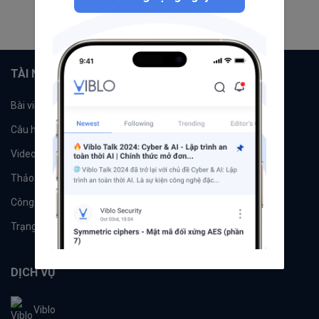
1
2
3
TÀI NGUYÊN
Bài viết
Tổ chức
Câu hỏi
Tags
Videos
Tác giả
Thảo luận
Đề xuất hệ thống
Công cụ
Machine Learning
Trạng thái hệ thống
DỊCH VỤ
Viblo