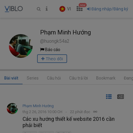
new
VI
Đăng nhập/Đăng ký
Phạm Minh Hướng
@huongk54a2
Báo cáo
Theo dõi
Bài viết
Series
Câu hỏi
Câu trả lời
Bookmark
Đang
Phạm Minh Hướng
thg 2 26, 2016 10:00 CH
22 phút đọc
Các xu hướng thiết kế website 2016 cần
phải biết