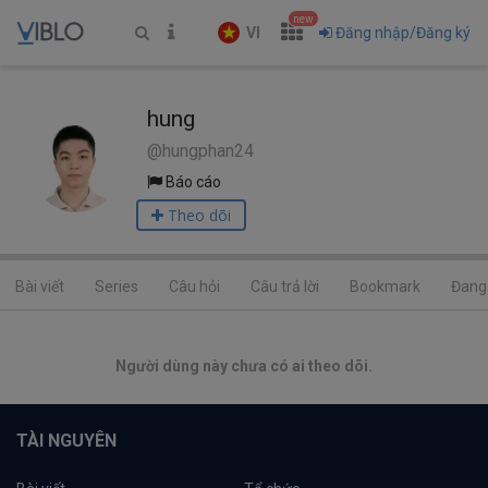
new
VI
Đăng nhập/Đăng ký
hung
@hungphan24
Báo cáo
Theo dõi
Bài viết
Series
Câu hỏi
Câu trả lời
Bookmark
Đang 
Người dùng này chưa có ai theo dõi.
TÀI NGUYÊN