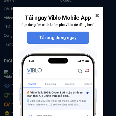
Bài viết
Tổ chức
Câu hỏi
Tags
Tải ngay Viblo Mobile App
Videos
Tác giả
Bạn đang tìm cách khám phá Viblo dễ dàng hơn?
Thảo luận
Đề xuất hệ thống
Công cụ
Machine Learning
Tải ứng dụng ngay
Trạng thái hệ thống
DỊCH VỤ
Viblo
Viblo Code
Viblo CTF
Viblo CV
Viblo Learning