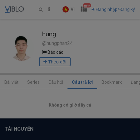
new
VI
Đăng nhập/Đăng ký
hung
@hungphan24
Báo cáo
Theo dõi
Bài viết
Series
Câu hỏi
Câu trả lời
Bookmark
Đang
Không có gì ở đây cả
TÀI NGUYÊN