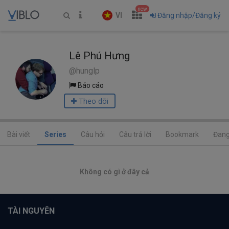
new
VI
Đăng nhập/Đăng ký
Lê Phú Hưng
@hunglp
Báo cáo
Theo dõi
Bài viết
Series
Câu hỏi
Câu trả lời
Bookmark
Đang
Không có gì ở đây cả
TÀI NGUYÊN