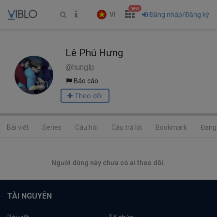
new
VI
Đăng nhập/Đăng ký
Lê Phú Hưng
@hunglp
Báo cáo
Theo dõi
Bài viết
Series
Câu hỏi
Câu trả lời
Bookmark
Đang 
Người dùng này chưa có ai theo dõi.
TÀI NGUYÊN