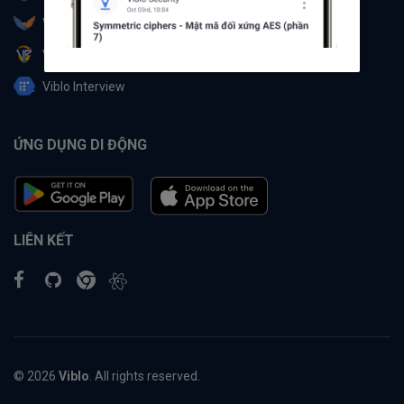
Viblo Partner
Viblo Battle
Viblo Interview
ỨNG DỤNG DI ĐỘNG
LIÊN KẾT
© 2026
Viblo
. All rights reserved.