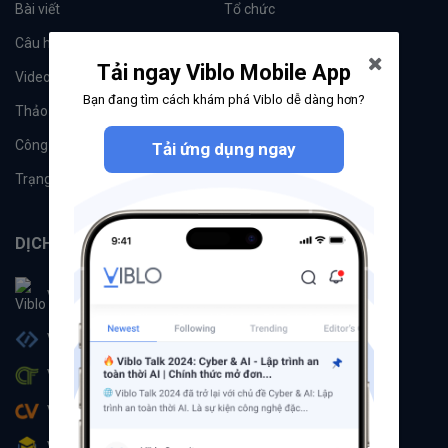
Bài viết
Tổ chức
Câu hỏi
Tags
Tải ngay Viblo Mobile App
Videos
Tác giả
Bạn đang tìm cách khám phá Viblo dễ dàng hơn?
Thảo luận
Đề xuất hệ thống
Công cụ
Machine Learning
Tải ứng dụng ngay
Trạng thái hệ thống
DỊCH VỤ
Viblo
Viblo Code
Viblo CTF
Viblo CV
Viblo Learning