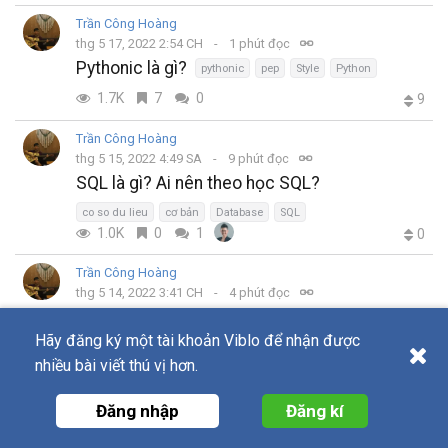
Trần Công Hoàng
thg 5 17, 2022 2:54 CH
1 phút đọc
Pythonic là gì?
pythonic
pep
Style
Python
1.7K
7
0
9
Trần Công Hoàng
thg 5 15, 2022 4:49 SA
9 phút đọc
SQL là gì? Ai nên theo học SQL?
co so du lieu
cơ bản
Database
SQL
1.0K
0
1
0
Trần Công Hoàng
thg 5 14, 2022 3:41 CH
4 phút đọc
Test API sử dụng Pytest (Phần 2: Testcase
Template và Dynamic Testing Function)
Hãy đăng ký một tài khoản Viblo để nhận được
nhiều bài viết thú vị hơn.
Pytest
test api
Python
template
Testcase
1.0K
0
0
3
Đăng nhập
Đăng kí
Trần Công Hoàng