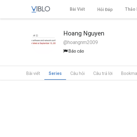
Bài Viết
Thảo 
Hỏi Đáp
Hoang Nguyen
@hoangnm2009
Báo cáo
Bài viết
Series
Câu hỏi
Câu trả lời
Bookma