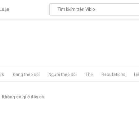
Luận
rk
Đang theo dõi
Người theo dõi
Thẻ
Reputations
Li
Không có gì ở đây cả