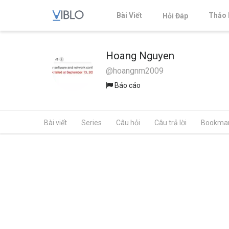
Bài Viết
Thảo 
Hỏi Đáp
Hoang Nguyen
@hoangnm2009
Báo cáo
Bài viết
Series
Câu hỏi
Câu trả lời
Bookma