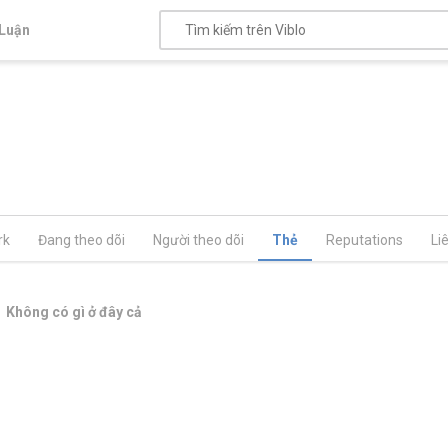
Luận
rk
Đang theo dõi
Người theo dõi
Thẻ
Reputations
Li
Không có gì ở đây cả